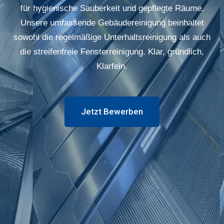
für hygienische Sauberkeit und gepflegte Räume.
Unsere umfassende Gebäudereinigung beinhaltet
sowohl die regelmäßige Unterhaltsreinigung als auch
die streifenfreie Fensterreinigung. Klar, gründlich,
Klarfein.
Jetzt Bewerben