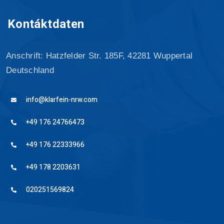
Kontáktdaten
Anschrift: Hatzfelder Str. 185F, 42281 Wuppertal
Deutschland
info@klarfein-nrw.com
+49 176 24766473
+49 176 22333966
+49 178 2203631
020251569824