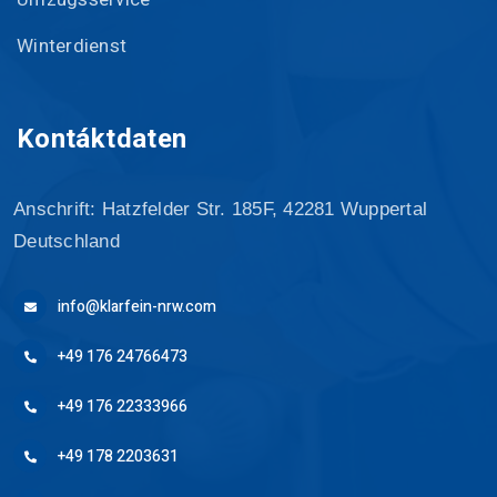
Winterdienst
Kontáktdaten
Anschrift: Hatzfelder Str. 185F, 42281 Wuppertal
Deutschland
info@klarfein-nrw.com
+49 176 24766473
+49 176 22333966
+49 178 2203631