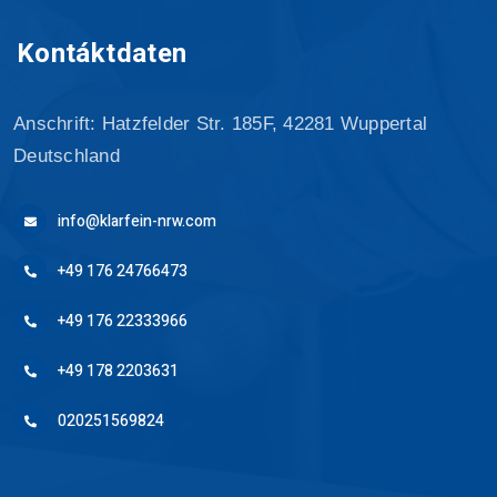
Kontáktdaten
Anschrift: Hatzfelder Str. 185F, 42281 Wuppertal
Deutschland
info@klarfein-nrw.com
+49 176 24766473
+49 176 22333966
+49 178 2203631
020251569824