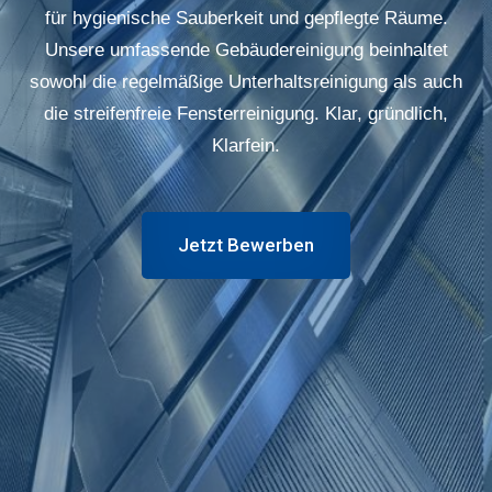
für hygienische Sauberkeit und gepflegte Räume.
Unsere umfassende Gebäudereinigung beinhaltet
sowohl die regelmäßige Unterhaltsreinigung als auch
die streifenfreie Fensterreinigung. Klar, gründlich,
Klarfein.
Jetzt Bewerben